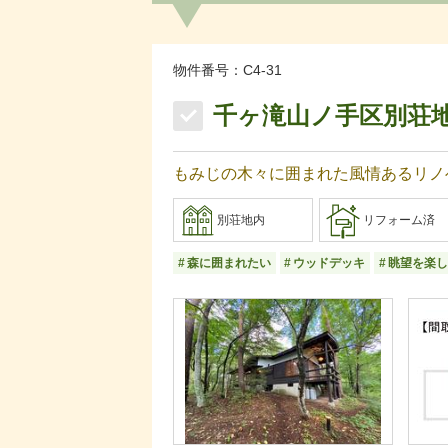
物件番号：C4-31
千ヶ滝山ノ手区別荘
もみじの木々に囲まれた風情あるリノベ
別荘地内
リフォーム済
森に囲まれたい
ウッドデッキ
眺望を楽し