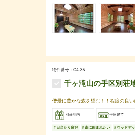
物件番号：C4-35
千ヶ滝山の手区別荘
借景に豊かな森を望む！！程度の良い
別荘地内
平家建て
日当たり良好
森に囲まれたい
ウッドデッ