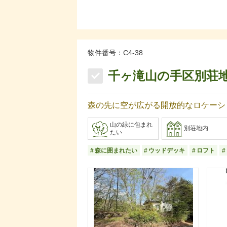
物件番号：C4-38
千ヶ滝山の手区別荘
森の先に空が広がる開放的なロケーシ
山の緑に包まれ
別荘地内
たい
森に囲まれたい
ウッドデッキ
ロフト