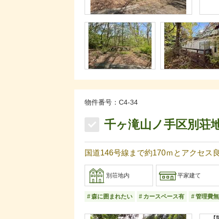
物件番号：C4-34
千ヶ滝山ノ手区別荘
国道146号線まで約170ｍとアクセ
別荘地内
平家建て
森に囲まれたい
カースペース有
管理費無