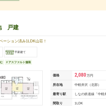
地 戸建
ーション済み1LDK山荘！
平家建て
む
アスファルト舗装
2,080
価格
万円
所在地
中軽井沢（北部）
最寄り駅
しなの鉄道線「中軽井沢
間取り
1LDK