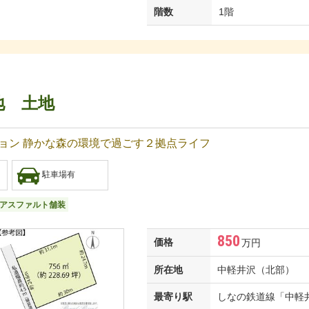
階数
1階
地 土地
ョン 静かな森の環境で過ごす２拠点ライフ
駐車場有
アスファルト舗装
850
価格
万円
所在地
中軽井沢（北部）
最寄り駅
しなの鉄道線「中軽井沢