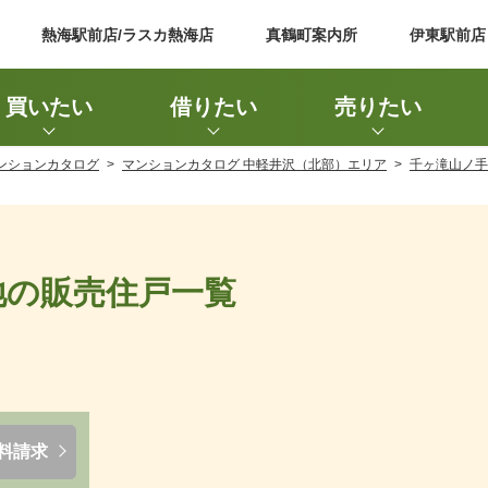
熱海駅前店/ラスカ熱海店
真鶴町案内所
伊東駅前店
買いたい
借りたい
売りたい
ンションカタログ
マンションカタログ 中軽井沢（北部）エリア
千ヶ滝山ノ手
地の販売住戸一覧
料請求