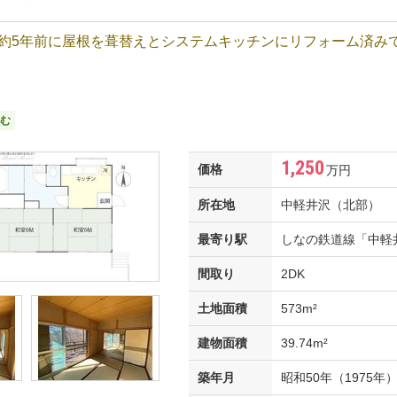
約5年前に屋根を葺替えとシステムキッチンにリフォーム済み
む
1,250
価格
万円
所在地
中軽井沢（北部）
最寄り駅
しなの鉄道線「中軽井
間取り
2DK
土地面積
573m²
建物面積
39.74m²
築年月
昭和50年（1975年）