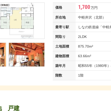
1,700
価格
万円
所在地
中軽井沢（北部）
最寄り駅
しなの鉄道線「中軽井沢
間取り
2LDK
土地面積
875.70m²
建物面積
63.66m²
築年月
昭和55年（1980年）
階数
1階
地 戸建