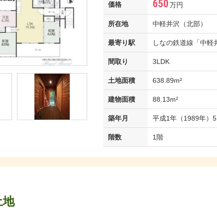
650
価格
万円
所在地
中軽井沢（北部）
最寄り駅
しなの鉄道線「中軽井沢
間取り
3LDK
土地面積
638.89m²
建物面積
88.13m²
築年月
平成1年（1989年）
階数
1階
土地