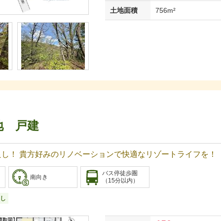
土地面積
756m²
地 戸建
ス良し！ 貴方好みのリノベーションで快適なリゾートライフを！
バス停徒歩圏
南向き
（15分以内）
し