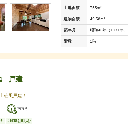
土地面積
755m²
建物面積
49.58m²
築年月
昭和46年（1971年）
階数
1階
地 戸建
山荘風戸建！！
南向き
キ
眺望を楽しむ