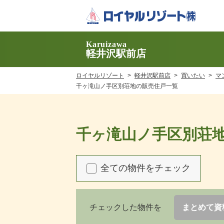
Karuizawa
軽井沢駅前店
ロイヤルリゾート
軽井沢駅前店
買いたい
マ
千ヶ滝山ノ手区別荘地の販売住戸一覧
千ヶ滝山ノ手区別荘
全ての物件をチェック
チェックした物件を
まとめて資