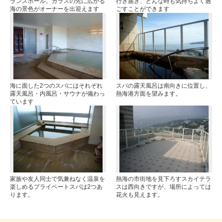
ランスホール。ガラスの先に広がる
行き届き、どんな時も気持ちよく過
海の景色がオーナーを出迎えます
ごすことができます
海に面した2つのスパにはそれぞれ
スパの露天風呂は南向きに位置し、
露天風呂・内風呂・サウナが備わっ
熱海港方面を望みます。
ています
家族や友人同士で気兼ねなく温泉を
熱海の市街地を見下ろすスカイテラ
楽しめるプライベートスパは2つあ
スは西向きですが、場所によっては
ります。
花火も見えます。