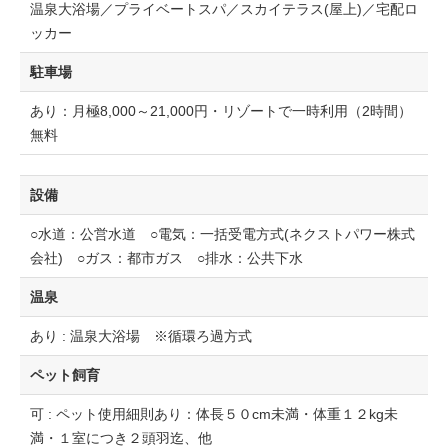
温泉大浴場／プライベートスパ／スカイテラス(屋上)／宅配ロ
ッカー
駐車場
あり：月極8,000～21,000円・リゾートで一時利用（2時間）
無料
設備
○水道：公営水道 ○電気：一括受電方式(ネクストパワー株式
会社) ○ガス：都市ガス ○排水：公共下水
温泉
あり : 温泉大浴場 ※循環ろ過方式
ペット飼育
可 : ペット使用細則あり：体長５０cm未満・体重１２kg未
満・１室につき２頭羽迄、他