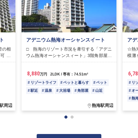
ト
アデニウム熱海オーシャンスイート
アデ
碧の相
□ 熱海のリゾート市況を牽引する「アデニ
☆熱
ト可 ☆
ウム熱海オーシャンスィート」3階角部屋
模灘を
□ バルコニーから紺碧の相模湾一望。
温泉
8,880
6,7
万円
2LDK / 専有：74.51m²
リゾートライフ
ペットと暮らす
ペット
リ
駅近
温泉
大浴場
角部屋
山近
オ
熱
駅周辺
熱海駅周辺