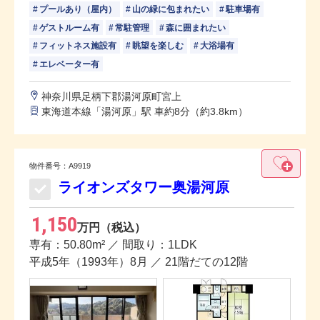
プールあり（屋内）
山の緑に包まれたい
駐車場有
ゲストルーム有
常駐管理
森に囲まれたい
フィットネス施設有
眺望を楽しむ
大浴場有
エレベーター有
神奈川県足柄下郡湯河原町宮上
東海道本線「湯河原」駅 車約8分（約3.8km）
物件番号：A9919
ライオンズタワー奥湯河原
1,150
万円（税込）
専有：50.80m² ／ 間取り：1LDK
平成5年（1993年）8月 ／ 21階だての12階