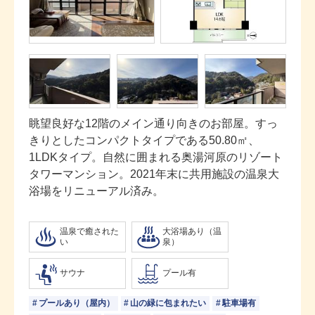
眺望良好な12階のメイン通り向きのお部屋。すっ
きりとしたコンパクトタイプである50.80㎡、
1LDKタイプ。自然に囲まれる奥湯河原のリゾート
タワーマンション。2021年末に共用施設の温泉大
浴場をリニューアル済み。
温泉で癒された
大浴場あり（温
い
泉）
サウナ
プール有
プールあり（屋内）
山の緑に包まれたい
駐車場有