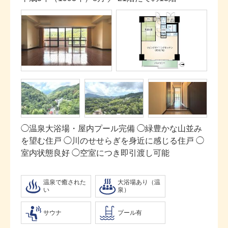
◯温泉大浴場・屋内プール完備 ◯緑豊かな山並み
を望む住戸 ◯川のせせらぎを身近に感じる住戸 ◯
室内状態良好 ◯空室につき即引渡し可能
温泉で癒された
大浴場あり（温
い
泉）
サウナ
プール有