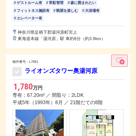
ゲストルーム有
常駐管理
森に囲まれたい
フィットネス施設有
眺望を楽しむ
大浴場有
エレベーター有
神奈川県足柄下郡湯河原町宮上
東海道本線「湯河原」駅 車約8分（約3.8km）
物件番号：L7861
ライオンズタワー奥湯河原
1,780
万円
専有：67.20m² ／ 間取り：2LDK
平成5年（1993年）8月 ／ 21階だての8階