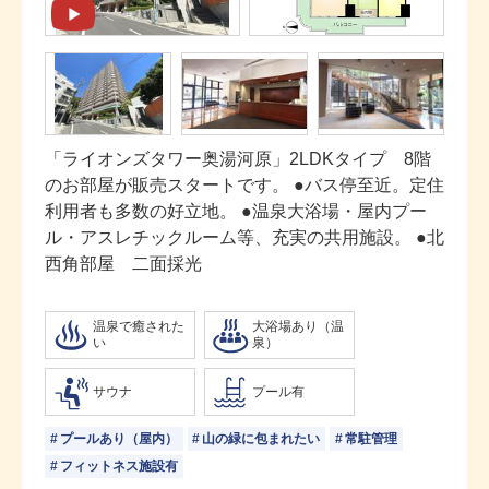
「ライオンズタワー奥湯河原」2LDKタイプ 8階
のお部屋が販売スタートです。 ●バス停至近。定住
利用者も多数の好立地。 ●温泉大浴場・屋内プー
ル・アスレチックルーム等、充実の共用施設。 ●北
西角部屋 二面採光
温泉で癒された
大浴場あり（温
い
泉）
サウナ
プール有
プールあり（屋内）
山の緑に包まれたい
常駐管理
フィットネス施設有